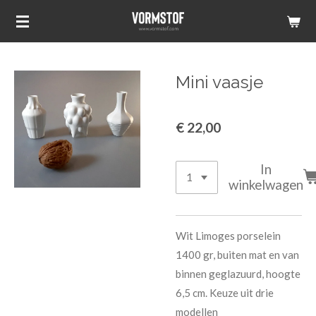
Ga
direct
naar
de
Mini vaasje
hoofdinhoud
€ 22,00
In
winkelwagen
Wit Limoges porselein
1400 gr, buiten mat en van
binnen geglazuurd, hoogte
6,5 cm. Keuze uit drie
modellen